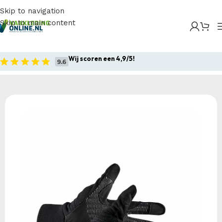
Skip to navigation
Skip to main content
Home
/
Producten
/
Sportkleding
/
Craft Adv Speed
Glove
Wij scoren een 4,9/5!
Home
Sportkleding