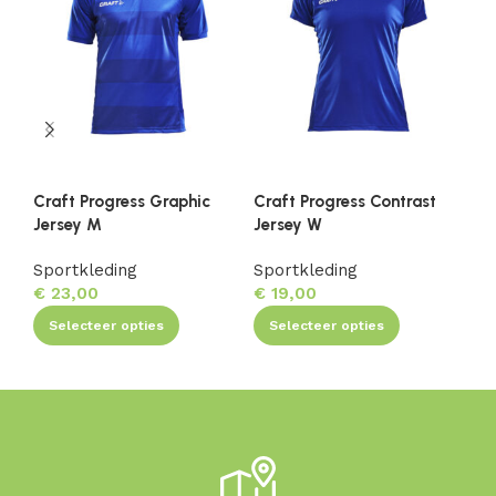
Craft Progress Graphic
Craft Progress Contrast
Cr
Jersey M
Jersey W
So
Sportkleding
Sportkleding
Sp
€
23,00
€
19,00
€
1
Selecteer opties
Selecteer opties