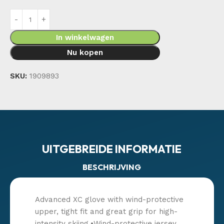
In winkelwagen
Nu kopen
SKU:
1909893
UITGEBREIDE INFORMATIE
BESCHRIJVING
Advanced XC glove with wind-protective
upper, tight fit and great grip for high-
intensity skiing.•Wind-protective jersey