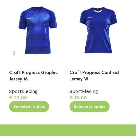
Craft Progress Graphic
Craft Progress Contrast
Cr
Jersey M
Jersey W
Sh
Sportkleding
Sportkleding
Sp
€
23,00
€
19,00
€
1
Selecteer opties
Selecteer opties