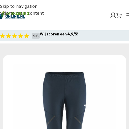
Skip to navigation
Skip to main content
Home
/
Producten
/
Sportkleding
/
Craft Core Nordic
Ski Club Wind Tights M
Wij scoren een 4,9/5!
Home
Sportkleding