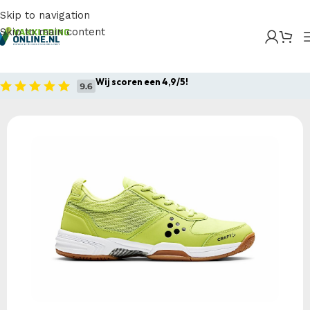
Skip to navigation
Skip to main content
Home
/
Producten
/
Alle producten
/
Craft i2 Control
Wij scoren een 4,9/5!
Home
Alle producten