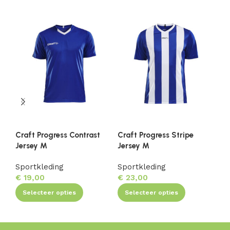
Craft Progress Contrast
Craft Progress Stripe
Cr
Jersey M
Jersey M
Je
Sportkleding
Sportkleding
Sp
€
19,00
€
23,00
€
Selecteer opties
Selecteer opties