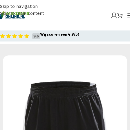
Skip to navigation
Skip to main content
Home
/
Producten
/
Sportkleding
/
Craft Pro Control
Contrast Longer Shorts JR
Wij scoren een 4,9/5!
Home
Sportkleding