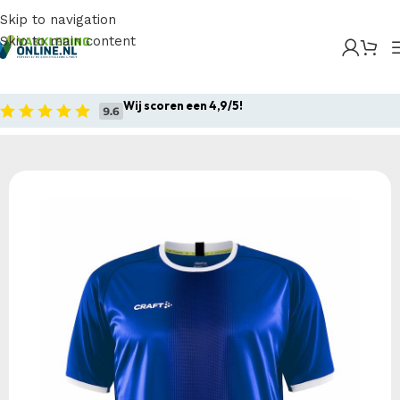
Skip to navigation
Skip to main content
Home
/
Producten
/
Sportkleding
/
Craft Progress 2.0
Graphic Jersey M
Wij scoren een 4,9/5!
Home
Sportkleding