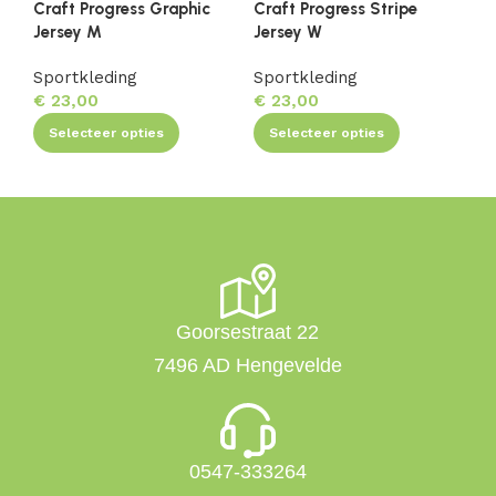
Craft Progress Graphic
Craft Progress Stripe
Cr
Jersey M
Jersey W
Je
Sportkleding
Sportkleding
Sp
€
23,00
€
23,00
€
Selecteer opties
Selecteer opties
Goorsestraat 22
7496 AD Hengevelde
0547-333264