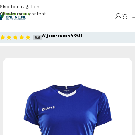
Skip to navigation
Skip to main content
Home
/
Producten
/
Sportkleding
/
Craft Progress
Contrast Jersey W
Wij scoren een 4,9/5!
Home
Sportkleding