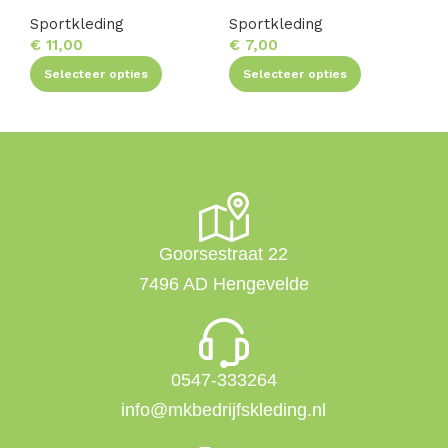
Sportkleding
Sportkleding
Sp
€
11,00
€
7,00
€
Selecteer opties
Selecteer opties
Goorsestraat 22
7496 AD Hengevelde
0547-333264
info@mkbedrijfskleding.nl