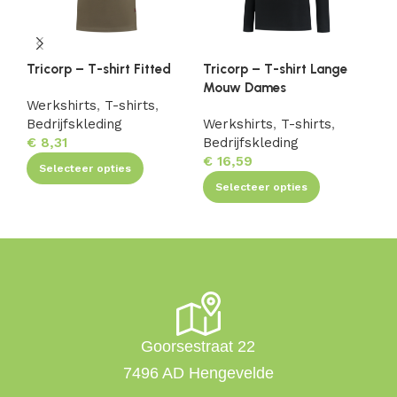
Tricorp – T-shirt Fitted
Tricorp – T-shirt Lange
Tr
Mouw Dames
Fi
Werkshirts
,
T-shirts
,
Bedrijfskleding
Werkshirts
,
T-shirts
,
We
€
8,31
Bedrijfskleding
Be
€
16,59
€
1
Selecteer opties
Selecteer opties
Goorsestraat 22
7496 AD Hengevelde