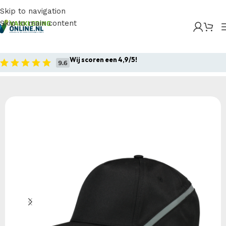
Skip to navigation
Skip to main content
Home
/
Producten
/
Bedrijfskleding
/
Overige kleding
/
Petten
/
Tricorp – Cap Reflectie
Wij scoren een 4,9/5!
Home
Bedrijfskleding
Overige kleding
Petten