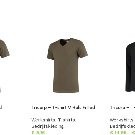
d
Tricorp – T-shirt V Hals Fitted
Tricorp – T
Werkshirts
,
T-shirts
,
Werkshirts
,
Bedrijfskleding
Bedrijfskle
€
9,16
€
14,95
-