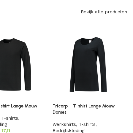
Bekijk alle producten
-shirt Lange Mouw
Tricorp – T-shirt Lange Mouw
T
Dames
T-shirts
,
W
ding
Werkshirts
,
T-shirts
,
B
€
17,11
Bedrijfskleding