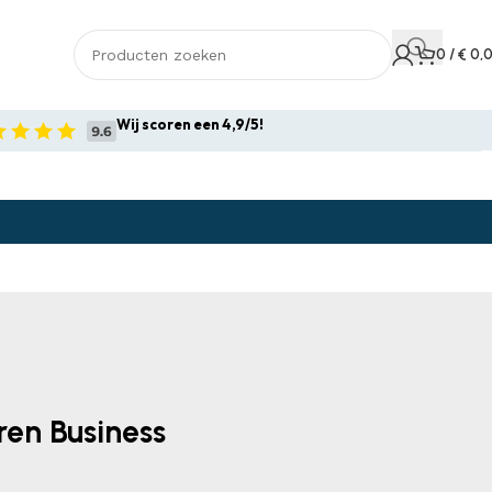
0
/
€
0,
Wij scoren een 4,9/5!
ren Business