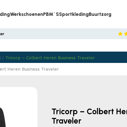
eding
Werkschoenen
PBM`s
Sportkleding
Buurtzorg
aar
t
/
Tricorp – Colbert Heren Business Traveler
ert Heren Business Traveler
Tricorp – Colbert He
Traveler