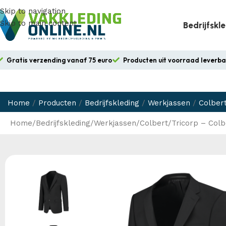
Skip to navigation
Skip to main content
Bedrijfskl
Gratis verzending vanaf 75 euro
Producten uit voorraad leverb
Home
/
Producten
/
Bedrijfskleding
/
Werkjassen
/
Colber
Home
Bedrijfskleding
Werkjassen
Colbert
Tricorp – Colb