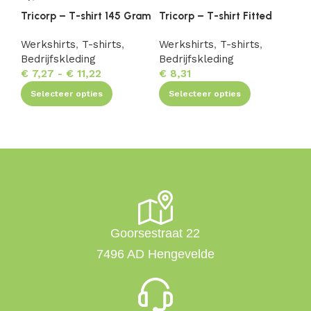
Tricorp – T-shirt 145 Gram
Tricorp – T-shirt Fitted
Tr
Ki
Werkshirts
,
T-shirts
,
Werkshirts
,
T-shirts
,
Bedrijfskleding
Bedrijfskleding
We
€
7,27
-
€
11,22
€
8,31
Be
€
Selecteer opties
Selecteer opties
Goorsestraat 22
7496 AD Hengevelde