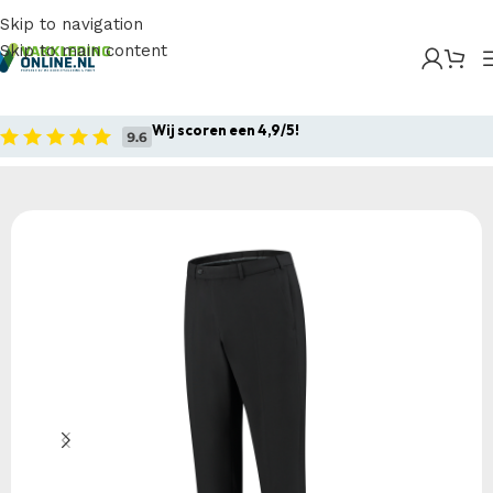
Skip to navigation
Skip to main content
Home
/
Producten
/
Bedrijfskleding
/
Werkbroeken
/
Tricorp – Pantalon Heren Business Traveler
Wij scoren een 4,9/5!
Home
Bedrijfskleding
Werkbroeken