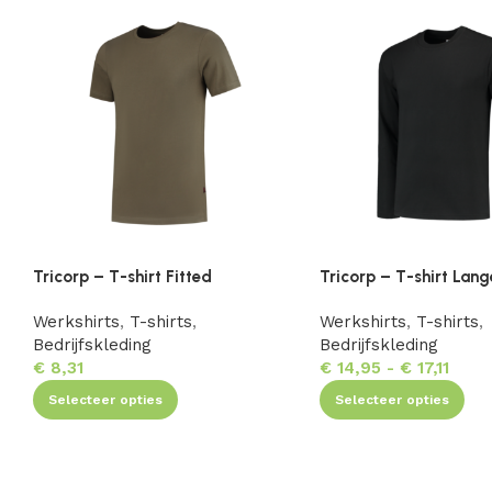
Tricorp – T-shirt Fitted
Tricorp – T-shirt La
Werkshirts
,
T-shirts
,
Werkshirts
,
T-shirts
,
Bedrijfskleding
Bedrijfskleding
€
8,31
€
14,95
-
€
17,11
Selecteer opties
Selecteer opties