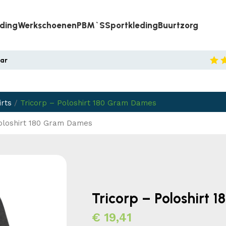
eding
Werkschoenen
PBM`s
Sportkleding
Buurtzorg
aar
irts
/
Tricorp – Poloshirt 180 Gram Dames
Poloshirt 180 Gram Dames
Tricorp – Poloshirt
€
19,41