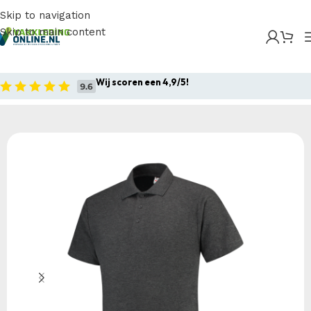
Skip to navigation
Skip to main content
Home
/
Producten
/
Bedrijfskleding
/
Werkpolo`s
/
Poloshirts
/
Tricorp – Poloshirt 180 Gram
Wij scoren een 4,9/5!
Home
Bedrijfskleding
Werkpolo`s
Poloshirts