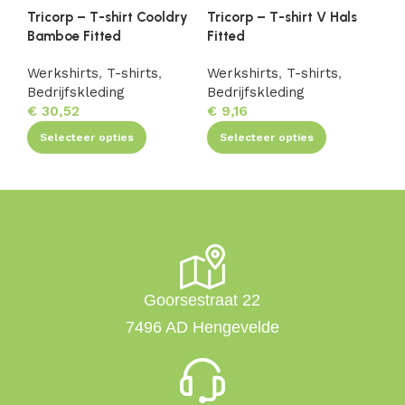
Tricorp – T-shirt Cooldry
Tricorp – T-shirt V Hals
Tr
Bamboe Fitted
Fitted
Mo
Werkshirts
,
T-shirts
,
Werkshirts
,
T-shirts
,
We
Bedrijfskleding
Bedrijfskleding
Be
€
30,52
€
9,16
€
1
Selecteer opties
Selecteer opties
Goorsestraat 22
7496 AD Hengevelde