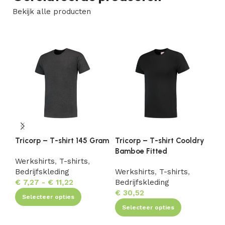
Bekijk alle producten
Tricorp – T-shirt 145 Gram
Tricorp – T-shirt Cooldry
Tr
Bamboe Fitted
Fi
Werkshirts
,
T-shirts
,
Bedrijfskleding
Werkshirts
,
T-shirts
,
We
€
7,27
-
€
11,22
Bedrijfskleding
Be
€
30,52
€
9
Selecteer opties
Selecteer opties