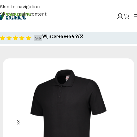
Skip to navigation
Skip to main content
Home
/
Producten
/
Bedrijfskleding
/
Werkpolo`s
/
Poloshirts
/
Tricorp – Poloshirt 60°C Wasbaar
Wij scoren een 4,9/5!
Home
Bedrijfskleding
Werkpolo`s
Poloshirts