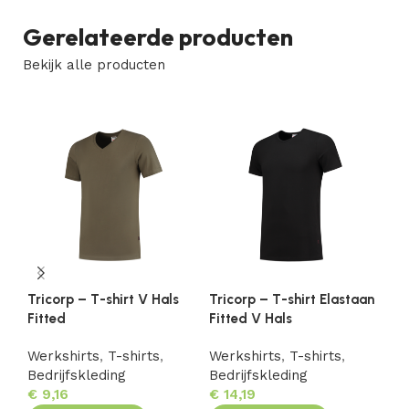
Gerelateerde producten
Bekijk alle producten
Tricorp – T-shirt V Hals
Tricorp – T-shirt Elastaan
Tr
Fitted
Fitted V Hals
Fi
Werkshirts
,
T-shirts
,
Werkshirts
,
T-shirts
,
We
Bedrijfskleding
Bedrijfskleding
Be
€
9,16
€
14,19
€
1