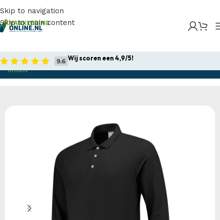
Skip to navigation
Skip to main content
Home
/
Producten
/
Bedrijfskleding
/
Werkpolo`s
/
Poloshirts
/
Tricorp – Poloshirt Fitted 210 Gram Lange
Wij scoren een 4,9/5!
Mouw
Home
Bedrijfskleding
Werkpolo`s
Poloshirts