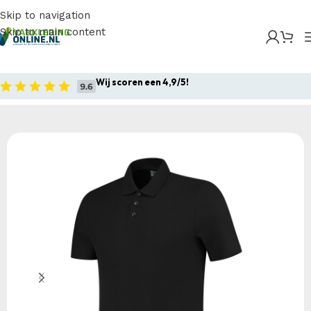
Skip to navigation
Skip to main content
Home
/
Producten
/
Bedrijfskleding
/
Werkpolo`s
/
Poloshirts
/
Tricorp – Poloshirt Fitted Rewear
Wij scoren een 4,9/5!
Home
Bedrijfskleding
Werkpolo`s
Poloshirts