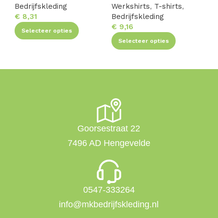
Bedrijfskleding
Werkshirts
,
T-shirts
,
We
€
8,31
Bedrijfskleding
Be
€
9,16
€
1
Selecteer opties
Selecteer opties
Goorsestraat 22
7496 AD Hengevelde
0547-333264
info@mkbedrijfskleding.nl