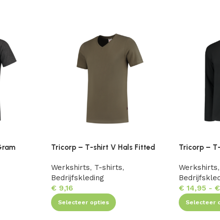
 Gram
Tricorp – T-shirt V Hals Fitted
Tricorp – T
Werkshirts
,
T-shirts
,
Werkshirts
,
Bedrijfskleding
Bedrijfskle
€
9,16
€
14,95
-
Selecteer opties
Selecteer 