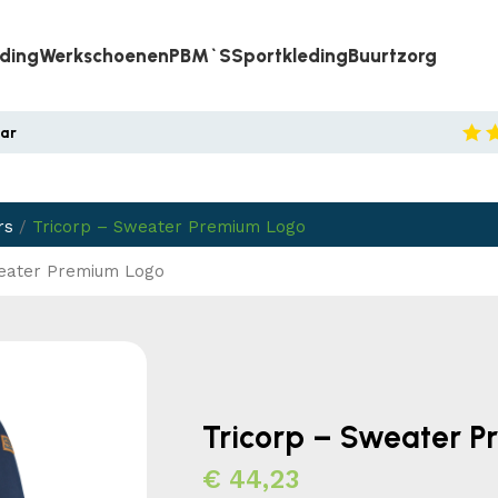
eding
Werkschoenen
PBM`s
Sportkleding
Buurtzorg
aar
rs
/
Tricorp – Sweater Premium Logo
weater Premium Logo
Tricorp – Sweater 
€
44,23