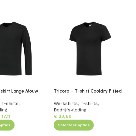
-shirt Lange Mouw
Tricorp – T-shirt Cooldry Fitted
T
T-shirts
,
Werkshirts
,
T-shirts
,
W
ding
Bedrijfskleding
B
€
17,11
€
23,69
opties
Selecteer opties