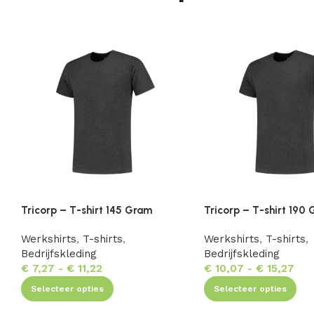
Tricorp – T-shirt 145 Gram
Tricorp – T-shirt 190
Werkshirts
,
T-shirts
,
Werkshirts
,
T-shirts
,
Bedrijfskleding
Bedrijfskleding
€
7,27
-
€
11,22
€
10,07
-
€
15,27
Selecteer opties
Selecteer opties