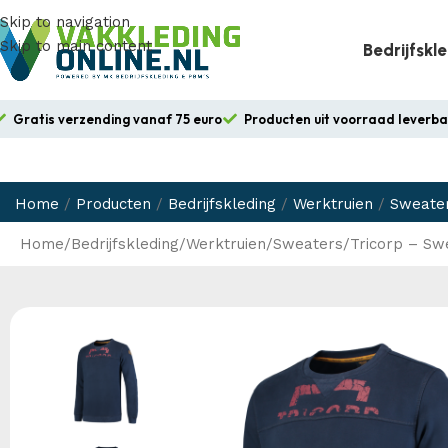
Skip to navigation
Skip to main content
Bedrijfskl
Gratis verzending vanaf 75 euro
Producten uit voorraad leverb
Home
/
Producten
/
Bedrijfskleding
/
Werktruien
/
Sweate
Home
Bedrijfskleding
Werktruien
Sweaters
Tricorp – S