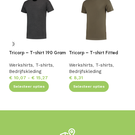
Tricorp – T-shirt 190 Gram
Tricorp – T-shirt Fitted
Tr
Fi
Werkshirts
,
T-shirts
,
Werkshirts
,
T-shirts
,
Bedrijfskleding
Bedrijfskleding
We
€
10,07
-
€
15,27
€
8,31
Be
€
9
Selecteer opties
Selecteer opties