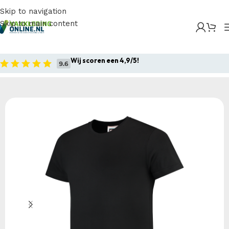
Skip to navigation
Skip to main content
Home
/
Producten
/
Bedrijfskleding
/
Werkshirts
/
T-
shirts
/
Tricorp – T-shirt Fitted Kids
Wij scoren een 4,9/5!
Home
Bedrijfskleding
Werkshirts
T-shirts