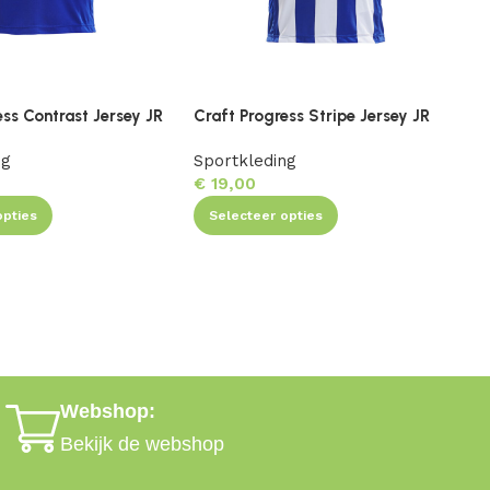
ess Contrast Jersey JR
Craft Progress Stripe Jersey JR
C
ng
Sportkleding
S
€
19,00
opties
Selecteer opties
Webshop:
Bekijk de webshop