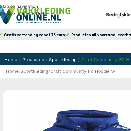
Skip to navigation
Skip to main content
Bedrijfskl
Gratis verzending vanaf 75 euro
Producten uit voorraad leverb
Home
/
Producten
/
Sportkleding
/
Craft Community FZ H
Home
Sportkleding
Craft Community FZ Hoodie W