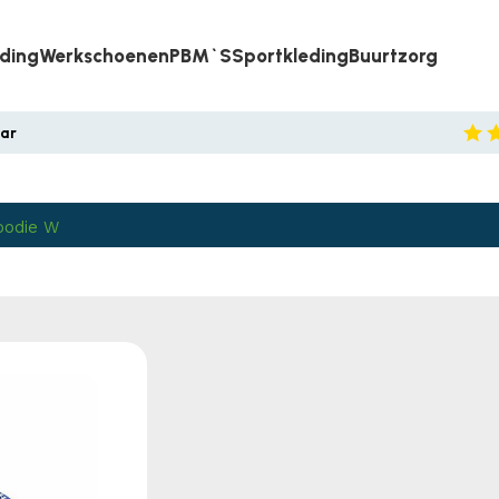
eding
Werkschoenen
PBM`s
Sportkleding
Buurtzorg
aar
oodie W