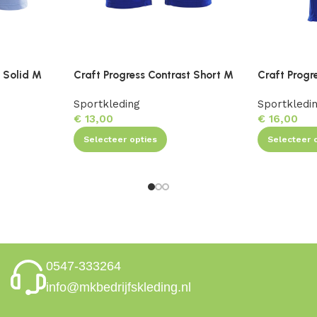
 Solid M
Craft Progress Contrast Short M
Craft Progr
Sportkleding
Sportkledi
€
13,00
€
16,00
Selecteer opties
Selecteer 
0547-333264
info@mkbedrijfskleding.nl