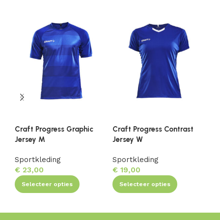
Craft Progress Graphic
Craft Progress Contrast
Cr
Jersey M
Jersey W
Je
Sportkleding
Sportkleding
Sp
€
23,00
€
19,00
€
Selecteer opties
Selecteer opties