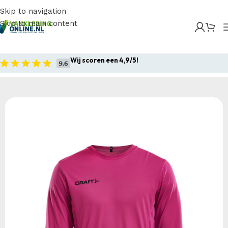
Skip to navigation
Skip to main content
Home
/
Producten
/
Sportkleding
/
Craft Squad Go Gk
LS Jersey M
Wij scoren een 4,9/5!
Home
Sportkleding