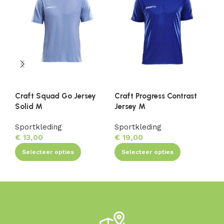
Craft Squad Go Jersey
Craft Progress Contrast
Cr
Solid M
Jersey M
Je
Sportkleding
Sportkleding
Sp
€
13,00
€
19,00
€
Selecteer opties
Selecteer opties