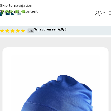
Skip to navigation
Skip to main content
Home
/
Producten
/
Sportkleding
/
Craft Core Essence
Jersey High Hat
Wij scoren een 4,9/5!
Home
Sportkleding