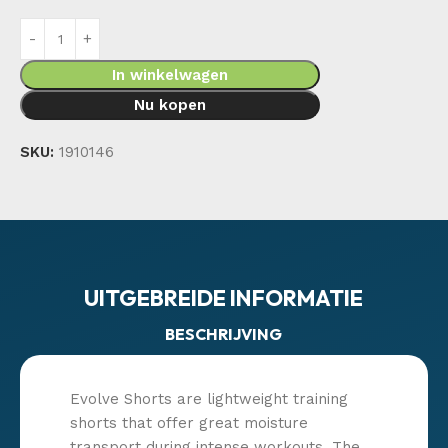
In winkelwagen
Nu kopen
SKU:
1910146
UITGEBREIDE INFORMATIE
BESCHRIJVING
Evolve Shorts are lightweight training
shorts that offer great moisture
transport during intense workouts. The