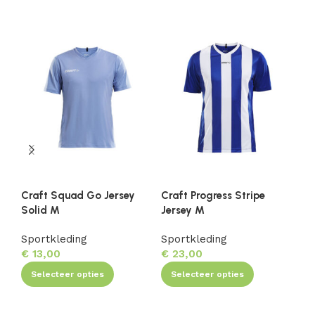
Craft Squad Go Jersey
Craft Progress Stripe
Cr
Solid M
Jersey M
Sp
Sportkleding
Sportkleding
€
€
13,00
€
23,00
Selecteer opties
Selecteer opties