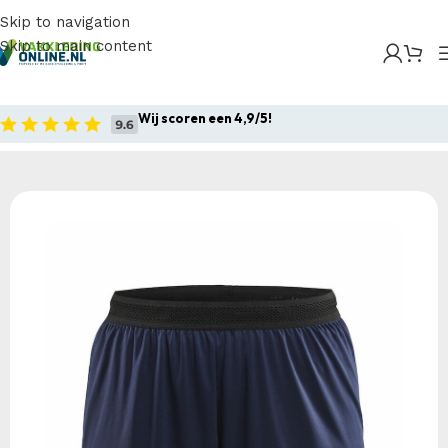
Skip to navigation
Skip to main content
Home
/
Producten
/
Sportkleding
/
Craft Evolve Shorts
Wmn
Wij scoren een 4,9/5!
Home
Sportkleding