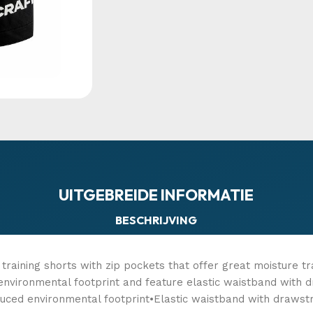
UITGEBREIDE INFORMATIE
BESCHRIJVING
training shorts with zip pockets that offer great moisture t
nvironmental footprint and feature elastic waistband with dr
duced environmental footprint•Elastic waistband with drawst