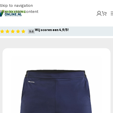
Skip to navigation
Skip to main content
Home
/
Producten
/
Sportkleding
/
Craft Pro Control
Impact Shorts M
Wij scoren een 4,9/5!
Home
Sportkleding