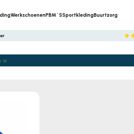
eding
Werkschoenen
PBM`s
Sportkleding
Buurtzorg
aar
o W