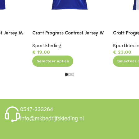
st Jersey M
Craft Progress Contrast Jersey W
Craft Progr
Sportkleding
Sportkledi
€
19,00
€
23,00
Selecteer opties
Selecteer 
0547-333264
info@mkbedrijfskleding.nl