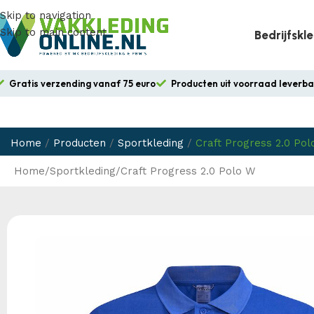
Skip to navigation
Skip to main content
Bedrijfskl
Gratis verzending vanaf 75 euro
Producten uit voorraad leverb
Home
/
Producten
/
Sportkleding
/
Craft Progress 2.0 Pol
Home
Sportkleding
Craft Progress 2.0 Polo W