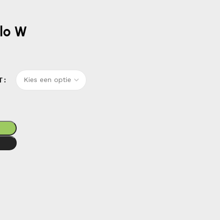
olo W
T