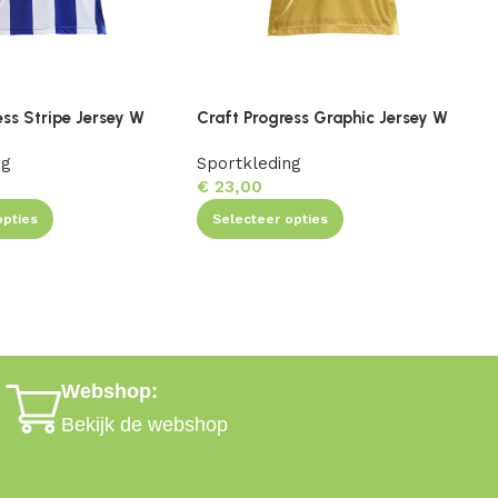
ess Stripe Jersey W
Craft Progress Graphic Jersey W
C
ng
Sportkleding
S
€
23,00
opties
Selecteer opties
Webshop:
Bekijk de webshop