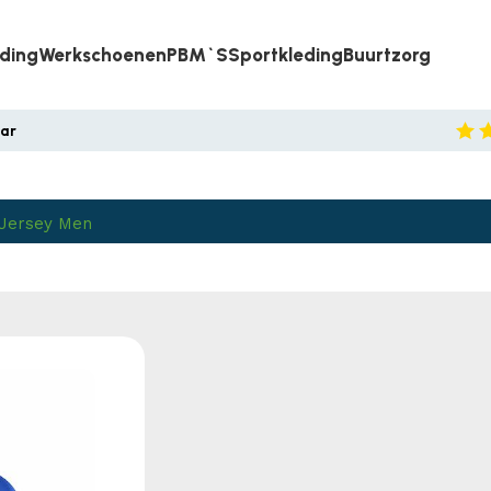
eding
Werkschoenen
PBM`s
Sportkleding
Buurtzorg
aar
 Jersey Men