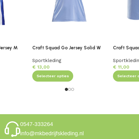
Jersey M
Craft Squad Go Jersey Solid W
Craft Squa
Sportkleding
Sportkledi
€
13,00
€
11,00
Selecteer opties
Selecteer 
0547-333264
info@mkbedrijfskleding.nl