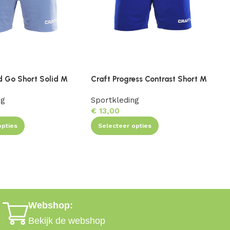
d Go Short Solid M
Craft Progress Contrast Short M
C
ng
Sportkleding
S
€
13,00
opties
Selecteer opties
Webshop:
Bekijk de webshop