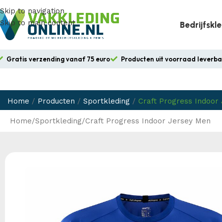
Skip to navigation
Skip to main content
Bedrijfskl
Gratis verzending vanaf 75 euro
Producten uit voorraad leverb
Home
/
Producten
/
Sportkleding
/
Craft Progress Indoor
Home
Sportkleding
Craft Progress Indoor Jersey Men