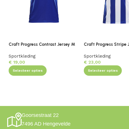
Craft Progress Contrast Jersey M
Craft Progress Stripe 
Sportkleding
Sportkleding
€
19,00
€
23,00
Selecteer opties
Selecteer opties
Goorsestraat 22
7496 AD Hengevelde