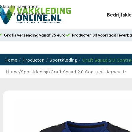
Skip to navigation
Skip to main content
Bedrijfskl
Gratis verzending vanaf 75 euro
Producten uit voorraad leverb
Home
/
Producten
/
Sportkleding
/
Craft Squad 2.0 Contra
Home
Sportkleding
Craft Squad 2.0 Contrast Jersey Jr