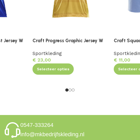
st Jersey W
Craft Progress Graphic Jersey W
Craft Squa
Sportkleding
Sportkledi
€
23,00
€
11,00
Selecteer opties
Selecteer 
0547-333264
info@mkbedrijfskleding.nl