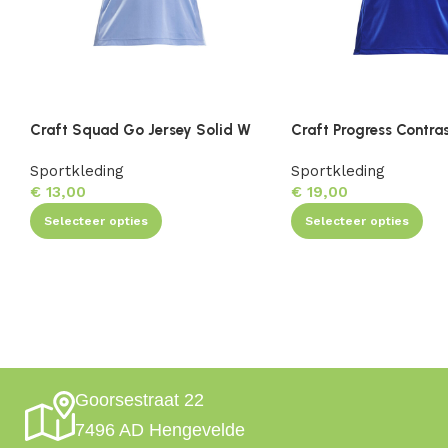
Craft Squad Go Jersey Solid W
Craft Progress Contra
Sportkleding
Sportkleding
€
13,00
€
19,00
Selecteer opties
Selecteer opties
Goorsestraat 22
7496 AD Hengevelde