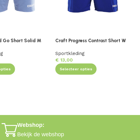
d Go Short Solid M
Craft Progress Contrast Short W
C
ng
Sportkleding
S
€
13,00
opties
Selecteer opties
Webshop:
Bekijk de webshop