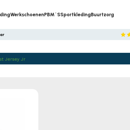
eding
Werkschoenen
PBM`s
Sportkleding
Buurtzorg
aar
st Jersey Jr