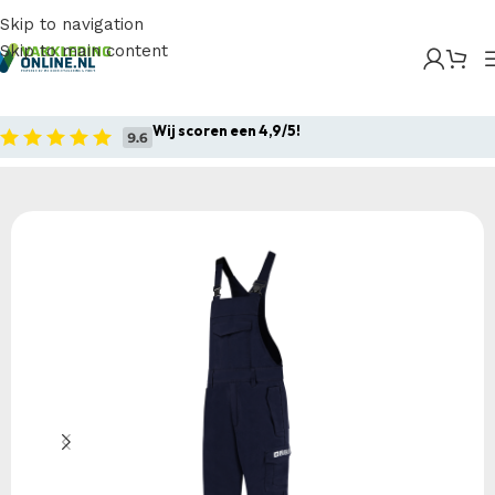
Skip to navigation
Skip to main content
Home
/
Producten
/
Bedrijfskleding
/
Werkoveralls
/
Overalls
/
Tricorp – Amerikaanse Overall Multinorm
Wij scoren een 4,9/5!
Home
Bedrijfskleding
Werkoveralls
Overalls