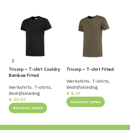
Tricorp – T-shirt Cooldry
Tricorp – T-shirt Fitted
Tr
Bamboe Fitted
Fi
Werkshirts
,
T-shirts
,
Werkshirts
,
T-shirts
,
Bedrijfskleding
We
Bedrijfskleding
€
8,31
Be
€
30,52
€
9
Selecteer opties
Selecteer opties