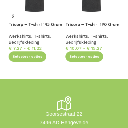
Tricorp – T-shirt 145 Gram
Tricorp – T-shirt 190 Gram
Tr
Ba
Werkshirts
,
T-shirts
,
Werkshirts
,
T-shirts
,
Bedrijfskleding
Bedrijfskleding
We
€
7,27
-
€
11,22
€
10,07
-
€
15,27
Be
€
Selecteer opties
Selecteer opties
Goorsestraat 22
7496 AD Hengevelde