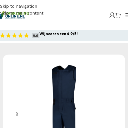
Skip to navigation
Skip to main content
Home
/
Producten
/
Bedrijfskleding
/
Werkoveralls
/
Overalls
/
Tricorp – Bodybroek High Vis
Wij scoren een 4,9/5!
Home
Bedrijfskleding
Werkoveralls
Overalls