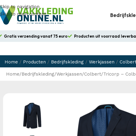
Skip to navigation
Skip to main content
Bedrijfskl
Gratis verzending vanaf 75 euro
Producten uit voorraad leverb
Home
/
Producten
/
Bedrijfskleding
/
Werkjassen
/
Colber
Home
Bedrijfskleding
Werkjassen
Colbert
Tricorp – Col