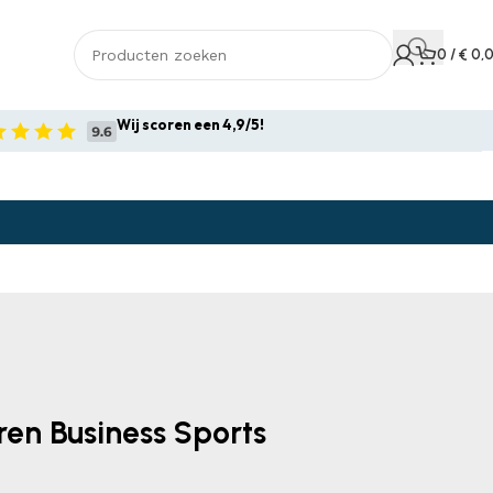
0
/
€
0,
Wij scoren een 4,9/5!
ren Business Sports