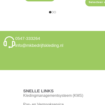
Selecteer 
0547-333264
info@mkbedrijfskleding.nl
SNELLE LINKS
Kledingmanagementsysteem (KMS)
Pas- en Vermaakservice