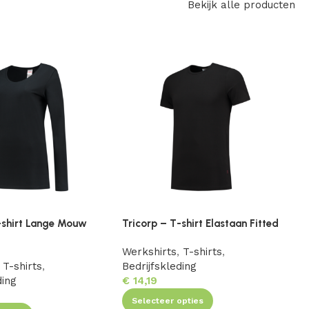
Bekijk alle producten
-shirt Lange Mouw
Tricorp – T-shirt Elastaan Fitted
T
6
Werkshirts
,
T-shirts
,
T-shirts
,
Bedrijfskleding
W
ding
€
14,19
B
Selecteer opties