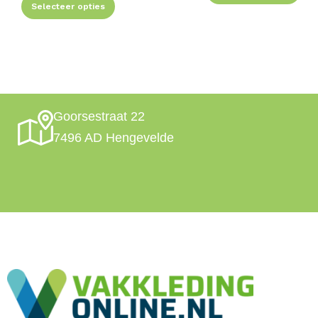
Selecteer opties
Goorsestraat 22
7496 AD Hengevelde