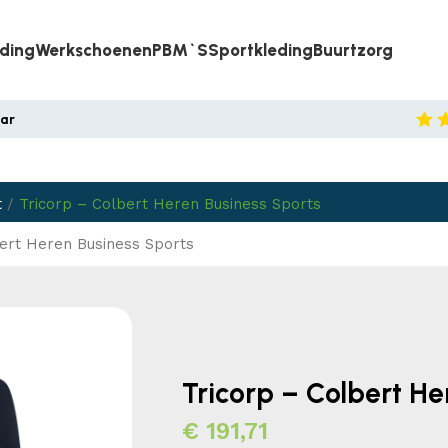
eding
Werkschoenen
PBM`s
Sportkleding
Buurtzorg
aar
t
/
Tricorp – Colbert Heren Business Sports
bert Heren Business Sports
Tricorp – Colbert He
€
191,71