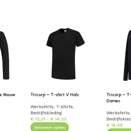
nge Mouw
Tricorp – T-shirt V Hals
Tricorp – T
Dames
Werkshirts
,
T-shirts
,
Bedrijfskleding
Werkshirts
,
€
12,21
-
€
14,23
Bedrijfskle
€
16,59
Selecteer opties