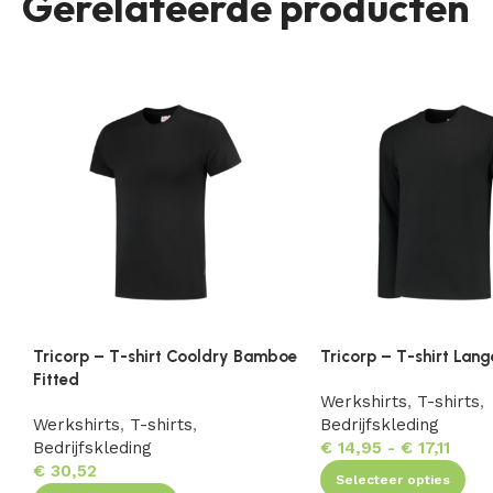
Gerelateerde producten
Tricorp – T-shirt Cooldry Bamboe
Tricorp – T-shirt La
Fitted
Werkshirts
,
T-shirts
,
Werkshirts
,
T-shirts
,
Bedrijfskleding
Bedrijfskleding
€
14,95
-
€
17,11
€
30,52
Selecteer opties