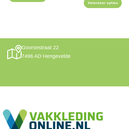
Selecteer opties
Goorsestraat 22
7496 AD Hengevelde