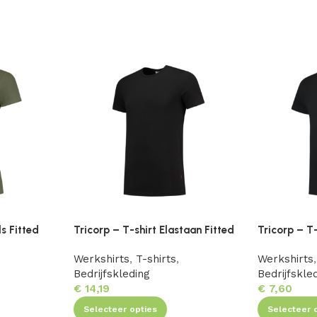
ls Fitted
Tricorp – T-shirt Elastaan Fitted
Tricorp – T-
Werkshirts
,
T-shirts
,
Werkshirts
,
Bedrijfskleding
Bedrijfskle
€
14,19
€
7,60
Selecteer opties
Selecteer 