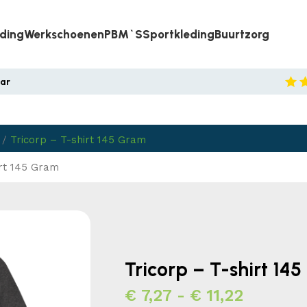
eding
Werkschoenen
PBM`s
Sportkleding
Buurtzorg
aar
/
Tricorp – T-shirt 145 Gram
irt 145 Gram
Tricorp – T-shirt 14
€
7,27
-
€
11,22