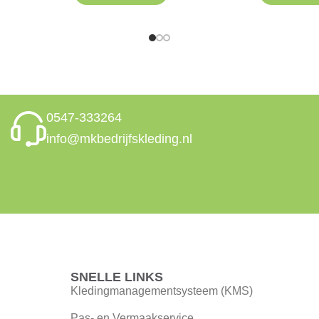
0547-333264
info@mkbedrijfskleding.nl
SNELLE LINKS
Kledingmanagementsysteem (KMS)
Pas- en Vermaakservice