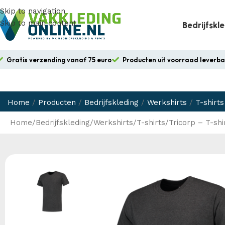
Skip to navigation
Skip to main content
Bedrijfskl
Gratis verzending vanaf 75 euro
Producten uit voorraad leverb
Home
/
Producten
/
Bedrijfskleding
/
Werkshirts
/
T-shirts
Home
Bedrijfskleding
Werkshirts
T-shirts
Tricorp – T-sh