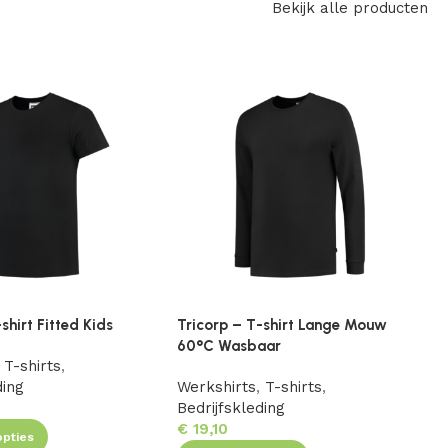
Bekijk alle producten
shirt Fitted Kids
Tricorp – T-shirt Lange Mouw
T
60°C Wasbaar
T-shirts
,
W
ding
Werkshirts
,
T-shirts
,
B
Bedrijfskleding
€
19,10
opties