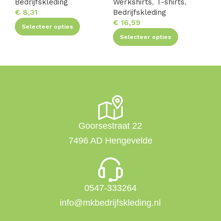
Bedrijfskleding
Werkshirts
,
T-shirts
,
We
€
8,31
Bedrijfskleding
Be
€
16,59
€
1
Selecteer opties
Selecteer opties
Goorsestraat 22
7496 AD Hengevelde
0547-333264
info@mkbedrijfskleding.nl