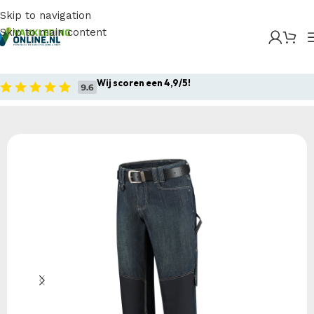
Skip to navigation
Skip to main content
Home
/
Producten
/
Bedrijfskleding
/
Werkbroeken
/
Tricorp – Jeans Werkbroek
Wij scoren een 4,9/5!
Home
Bedrijfskleding
Werkbroeken