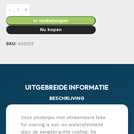
In winkelwagen
Nu kopen
SKU:
402005
UITGEBREIDE INFORMATIE
BESCHRIJVING
Deze pilotenjas met uitneembare fake
fur voering is vuil- en waterafstotend
door de aangebrachte coating. De