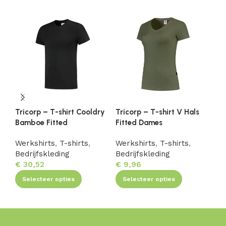
Tricorp – T-shirt Cooldry
Tricorp – T-shirt V Hals
Tr
Bamboe Fitted
Fitted Dames
Fi
Werkshirts
,
T-shirts
,
Werkshirts
,
T-shirts
,
We
Bedrijfskleding
Bedrijfskleding
Be
€
30,52
€
9,96
€
1
Selecteer opties
Selecteer opties