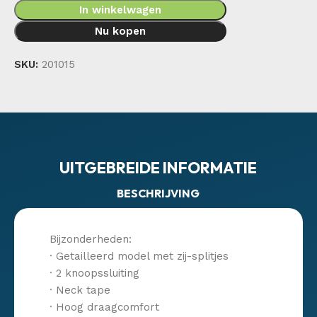
In winkelwagen
Nu kopen
SKU:
201015
UITGEBREIDE INFORMATIE
BESCHRIJVING
Bijzonderheden:
· Getailleerd model met zij-splitjes
· 2 knoopssluiting
· Neck tape
· Hoog draagcomfort