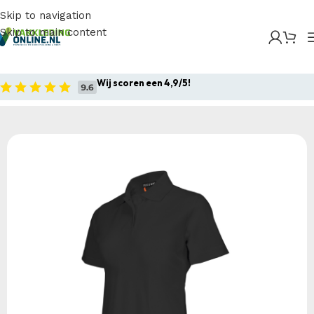
Skip to navigation
Skip to main content
Home
/
Producten
/
Bedrijfskleding
/
Werkpolo`s
/
Poloshirts
/
Tricorp – Poloshirt 200 Gram Dames
Wij scoren een 4,9/5!
Home
Bedrijfskleding
Werkpolo`s
Poloshirts