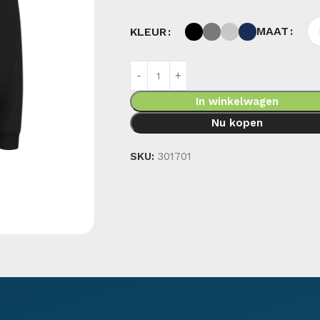
MAAT
KLEUR
In winkelwagen
Nu kopen
SKU:
301701