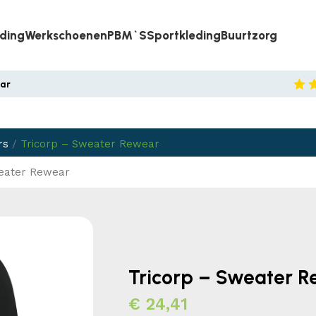
eding
Werkschoenen
PBM`s
Sportkleding
Buurtzorg
aar
rs
/
Tricorp – Sweater Rewear
weater Rewear
Tricorp – Sweater 
€
24,41