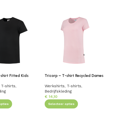
shirt Fitted Kids
Tricorp – T-shirt Recycled Dames
T
T-shirts
,
Werkshirts
,
T-shirts
,
W
ding
Bedrijfskleding
B
€
14,10
opties
Selecteer opties