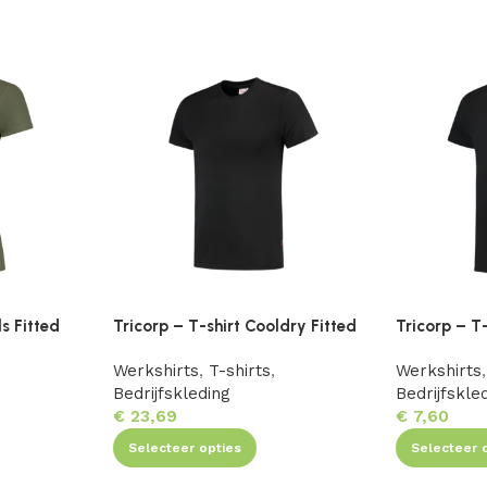
ls Fitted
Tricorp – T-shirt Cooldry Fitted
Tricorp – T-
Werkshirts
,
T-shirts
,
Werkshirts
,
Bedrijfskleding
Bedrijfskle
€
23,69
€
7,60
Selecteer opties
Selecteer 