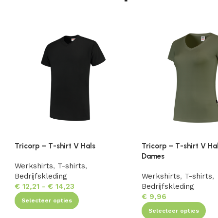
Tricorp – T-shirt V Hals
Tricorp – T-shirt V Ha
Dames
Werkshirts
,
T-shirts
,
Bedrijfskleding
Werkshirts
,
T-shirts
,
€
12,21
-
€
14,23
Bedrijfskleding
€
9,96
Selecteer opties
Selecteer opties