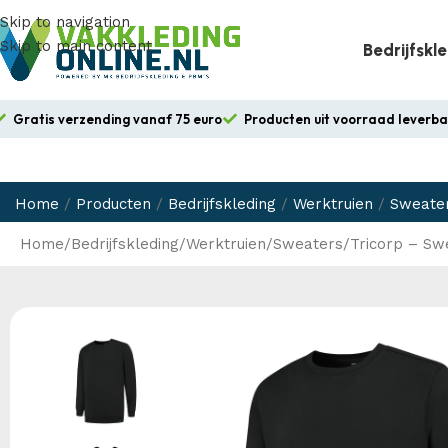
Skip to navigation
Skip to main content
Bedrijfskl
Gratis verzending vanaf 75 euro
Producten uit voorraad leverb
Home
/
Producten
/
Bedrijfskleding
/
Werktruien
/
Sweate
Home
Bedrijfskleding
Werktruien
Sweaters
Tricorp – S