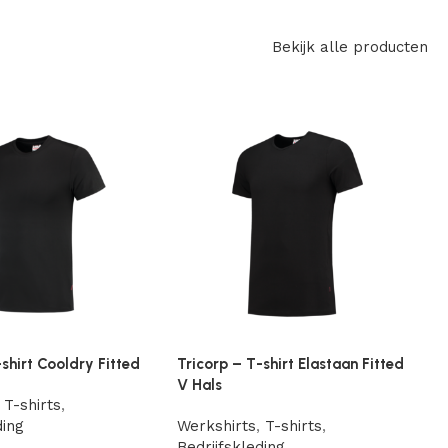
Bekijk alle producten
-shirt Cooldry Fitted
Tricorp – T-shirt Elastaan Fitted
T
V Hals
W
T-shirts
,
ding
Werkshirts
,
T-shirts
,
W
Bedrijfskleding
B