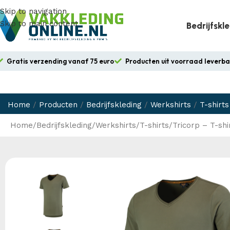
Skip to navigation
Skip to main content
Bedrijfskl
Gratis verzending vanaf 75 euro
Producten uit voorraad leverb
Home
/
Producten
/
Bedrijfskleding
/
Werkshirts
/
T-shirts
Home
Bedrijfskleding
Werkshirts
T-shirts
Tricorp – T-sh