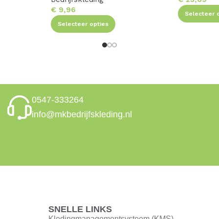
€
9,96
Selecteer 
Selecteer opties
0547-333264
info@mkbedrijfskleding.nl
SNELLE LINKS
Kledingmanagementsysteem (KMS)