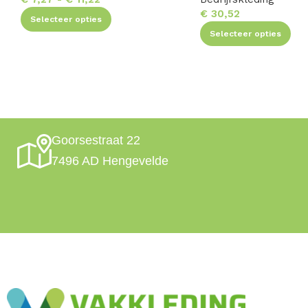
€
30,52
Selecteer opties
Selecteer opties
Goorsestraat 22
7496 AD Hengevelde