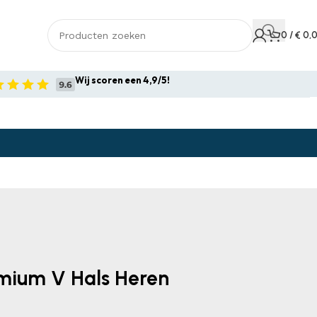
0
/
€
0,
Wij scoren een 4,9/5!
emium V Hals Heren