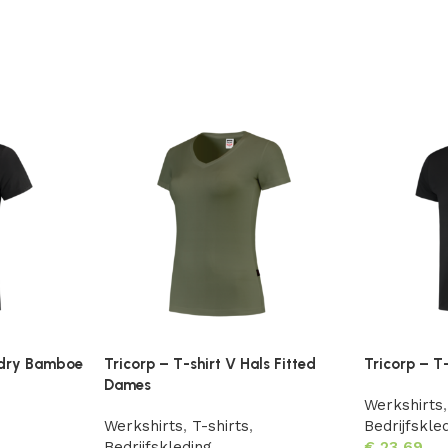
oldry Bamboe
Tricorp – T-shirt V Hals Fitted
Tricorp – T
Dames
Werkshirts
,
Werkshirts
,
T-shirts
,
Bedrijfskle
Bedrijfskleding
€
23,69