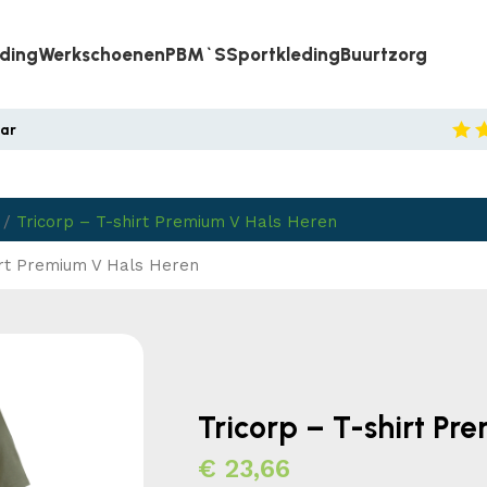
eding
Werkschoenen
PBM`s
Sportkleding
Buurtzorg
aar
/
Tricorp – T-shirt Premium V Hals Heren
irt Premium V Hals Heren
Tricorp – T-shirt Pr
€
23,66