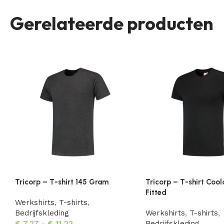
Gerelateerde producten
Tricorp – T-shirt 145 Gram
Tricorp – T-shirt Co
Fitted
Werkshirts
,
T-shirts
,
Bedrijfskleding
Werkshirts
,
T-shirts
,
€
7,27
-
€
11,22
Bedrijfskleding