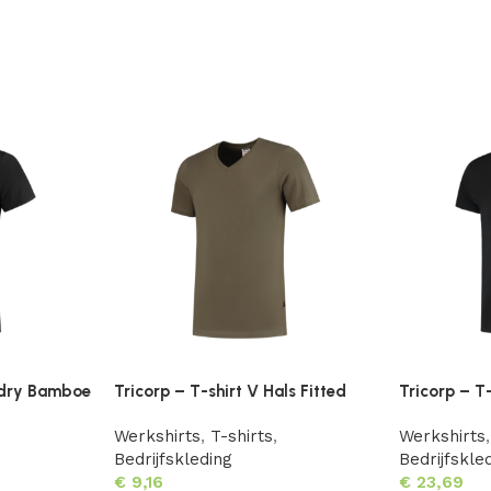
oldry Bamboe
Tricorp – T-shirt V Hals Fitted
Tricorp – T
Werkshirts
,
T-shirts
,
Werkshirts
,
Bedrijfskleding
Bedrijfskle
€
9,16
€
23,69