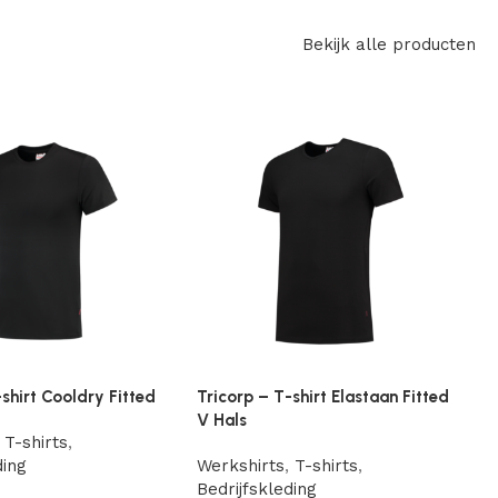
Bekijk alle producten
-shirt Cooldry Fitted
Tricorp – T-shirt Elastaan Fitted
T
V Hals
T-shirts
,
W
ding
Werkshirts
,
T-shirts
,
B
Bedrijfskleding