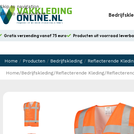
Skip to navigation
Skip to main content
Bedrijfskl
Gratis verzending vanaf 75 euro
Producten uit voorraad leverb
Home
/
Producten
/
Bedrijfskleding
/
Reflecterende Kledi
Home
Bedrijfskleding
Reflecterende Kleding
Reflecteren