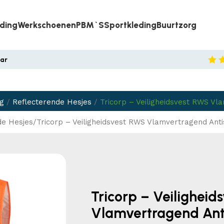
eding
Werkschoenen
PBM`s
Sportkleding
Buurtzorg
aar
ng
/
Reflecterende Hesjes
/
Tricorp – Veiligheidsvest RWS Vl
de Hesjes
Tricorp – Veiligheidsvest RWS Vlamvertragend Anti
Tricorp – Veiligheid
Vlamvertragend Anti