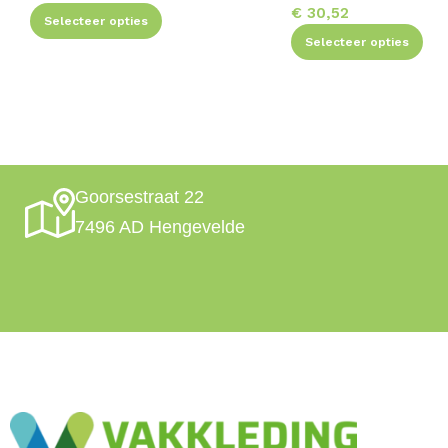
€
30,52
Selecteer opties
Selecteer opties
Goorsestraat 22
7496 AD Hengevelde