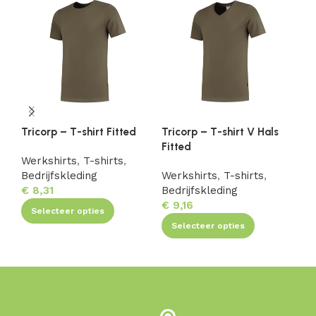
Tricorp – T-shirt Fitted
Tricorp – T-shirt V Hals
Tr
Fitted
M
Werkshirts
,
T-shirts
,
Bedrijfskleding
Werkshirts
,
T-shirts
,
We
€
8,31
Bedrijfskleding
Be
€
9,16
€
1
Selecteer opties
Selecteer opties