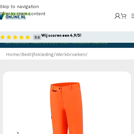
Skip to navigation
Skip to main content
Home
/
Producten
/
Bedrijfskleding
/
Werkbroeken
/
Lange Werkbroeken
/
Stretch Werkbroeken
/
Tricorp –
Wij scoren een 4,9/5!
Werkbroek Twill Stretch RWS Revisible Dames
Home
Bedrijfskleding
Werkbroeken
Lange Werkbroeken
Stretch Werkbroeken