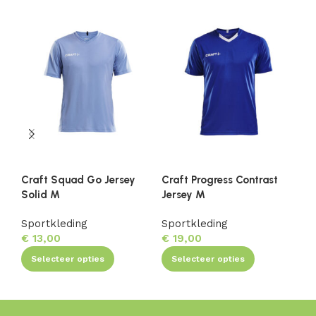
Craft Squad Go Jersey
Craft Progress Contrast
Cr
Solid M
Jersey M
Je
Sportkleding
Sportkleding
Sp
€
13,00
€
19,00
€
Selecteer opties
Selecteer opties