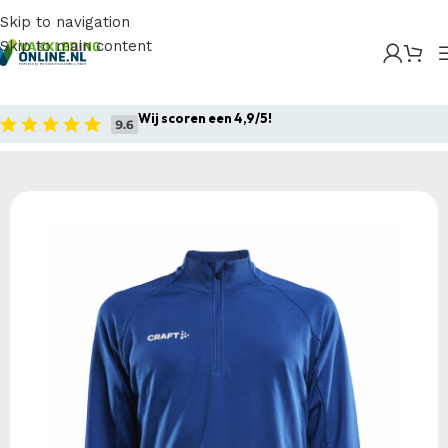
Skip to navigation
Skip to main content
Home
/
Producten
/
Sportkleding
/
Craft Evolve Half
Zip Men
Wij scoren een 4,9/5!
Home
Sportkleding