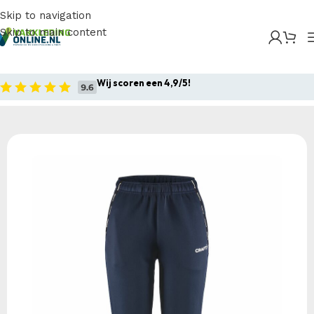
Skip to navigation
Skip to main content
Home
/
Producten
/
Sportkleding
/
Craft Squad 2.0 Pant
W
Wij scoren een 4,9/5!
Home
Sportkleding