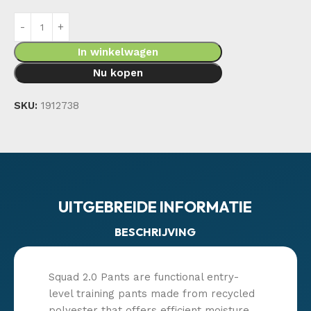
In winkelwagen
Nu kopen
SKU:
1912738
UITGEBREIDE INFORMATIE
BESCHRIJVING
Squad 2.0 Pants are functional entry-
level training pants made from recycled
polyester that offers efficient moisture