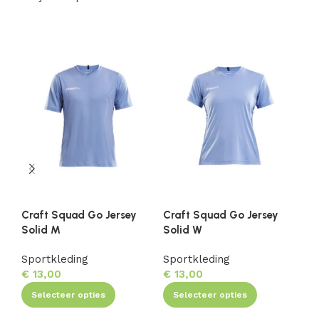
Craft Squad Go Jersey
Craft Squad Go Jersey
Cr
Solid M
Solid W
Sh
Sportkleding
Sportkleding
Sp
€
13,00
€
13,00
€
1
Selecteer opties
Selecteer opties