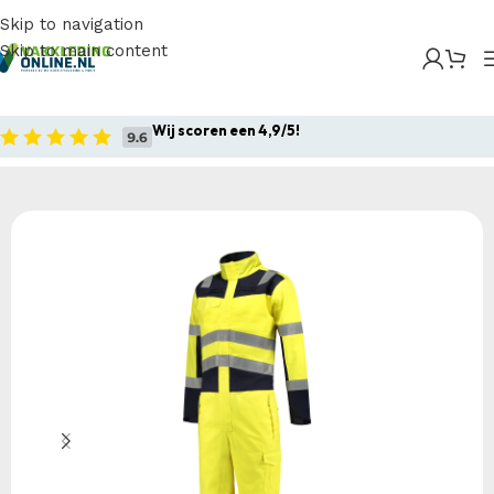
Skip to navigation
Skip to main content
Home
/
Producten
/
Bedrijfskleding
/
Werkoveralls
/
Overalls
/
Tricorp – Overall Multinorm Bicolor
Wij scoren een 4,9/5!
Home
Bedrijfskleding
Werkoveralls
Overalls