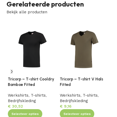
Gerelateerde producten
Bekijk alle producten
Tricorp – T-shirt Cooldry
Tricorp – T-shirt V Hals
Tr
Bamboe Fitted
Fitted
Fi
Werkshirts
,
T-shirts
,
Werkshirts
,
T-shirts
,
We
Bedrijfskleding
Bedrijfskleding
Be
€
30,52
€
9,16
€
Selecteer opties
Selecteer opties