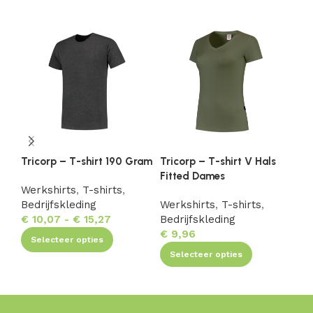
Tricorp – T-shirt 190 Gram
Tricorp – T-shirt V Hals
Tr
Fitted Dames
Fi
Werkshirts
,
T-shirts
,
Bedrijfskleding
Werkshirts
,
T-shirts
,
We
€
10,07
-
€
15,27
Bedrijfskleding
Be
€
9,96
€
Selecteer opties
Selecteer opties