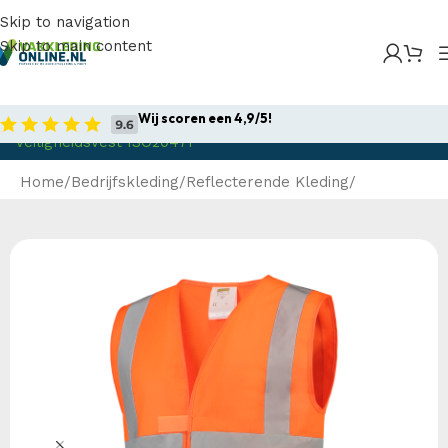
Skip to navigation
Skip to main content
Home
/
Producten
/
Bedrijfskleding
/
Reflecterende
Kleding
/
Reflecterende Hesjes
/
Tricorp –
Wij scoren een 4,9/5!
Veiligheidsvest ISO20471
Home
Bedrijfskleding
Reflecterende Kleding
Reflecterende Hesjes