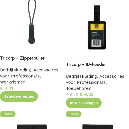
Tricorp – Zipperpuller
Tricorp – ID-houder
Bedrijfskleding
,
Accessoires
voor Professionals
,
Bedrijfskleding
,
Accessoires
Werkriemen
voor Professionals
,
€
3,31
Toebehoren
€
6,25
€
6,25
Selecteer opties
In winkelwagen
-100%
-100%