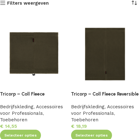
Filters weergeven
Tricorp – Coll Fleece
Tricorp – Coll Fleece Reversible
Bedrijfskleding
,
Accessoires
Bedrijfskleding
,
Accessoires
voor Professionals
,
voor Professionals
,
Toebehoren
Toebehoren
€
14,55
€
18,19
Selecteer opties
Selecteer opties