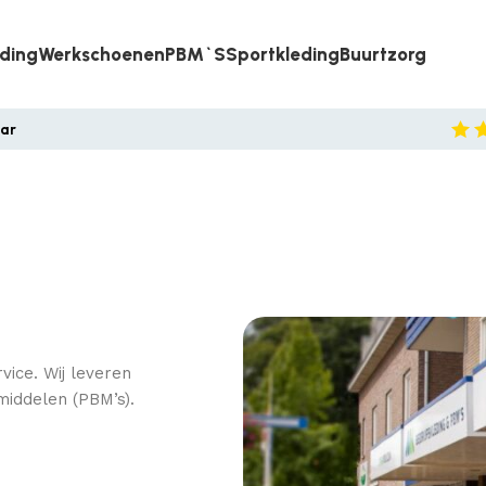
eding
Werkschoenen
PBM`s
Sportkleding
Buurtzorg
aar
vice. Wij leveren
middelen (PBM’s).