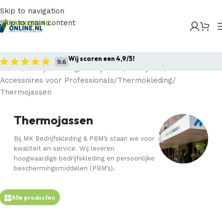
Skip to navigation
Skip to main content
Wij scoren een 4,9/5!
Home
Bedrijfskleding
Werkjassen
Werkjacks
Accessoires voor Professionals
Thermokleding
Thermojassen
Thermojassen
Bij MK Bedrijfskleding & PBM’s staan we voor
kwaliteit en service. Wij leveren
hoogwaardige bedrijfskleding en persoonlijke
beschermingsmiddelen (PBM’s).
Alle producten