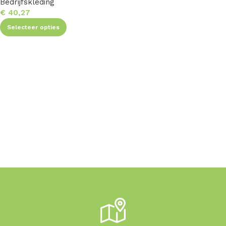
Bedrijfskleding
€
40,27
Selecteer opties