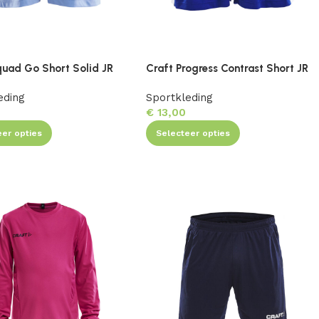
quad Go Short Solid JR
Craft Progress Contrast Short JR
eding
Sportkleding
€
13,00
eer opties
Selecteer opties