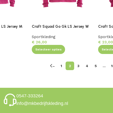
 LS Jersey M
Craft Squad Go Gk LS Jersey W
Craft S
Sportkleding
Sportkl
€
26,00
€
23,0
Selecteer opties
Select
←
1
2
3
4
5
…
1
0547-333264
info@mkbedrijfskleding.nl