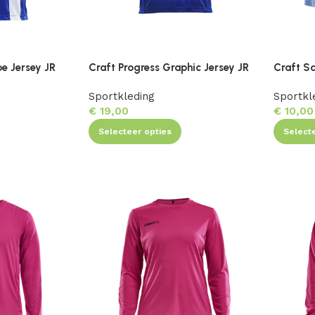
pe Jersey JR
Craft Progress Graphic Jersey JR
Craft S
Sportkleding
Sportkl
€
19,00
€
10,00
Selecteer opties
Select