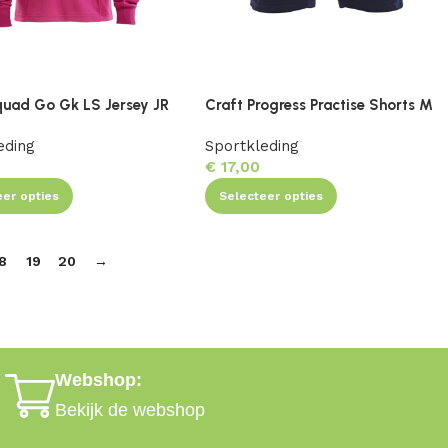
quad Go Gk LS Jersey JR
Craft Progress Practise Shorts M
eding
Sportkleding
0
€
17,00
eer opties
Selecteer opties
8
19
20
→
Webshop:
Bekijk de webshop