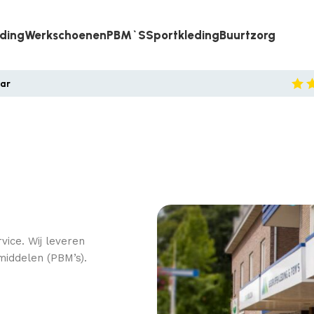
eding
Werkschoenen
PBM`s
Sportkleding
Buurtzorg
aar
vice. Wij leveren
middelen (PBM’s).