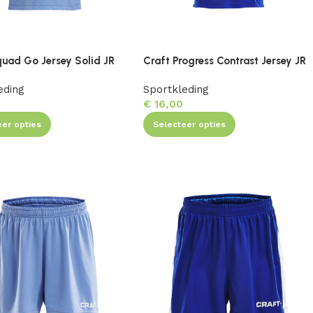
quad Go Jersey Solid JR
Craft Progress Contrast Jersey JR
eding
Sportkleding
€
16,00
eer opties
Selecteer opties