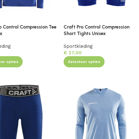
o Control Compression Tee
Craft Pro Control Compression
ex
Short Tights Unisex
eding
Sportkleding
0
€
27,00
eer opties
Selecteer opties