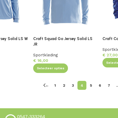
sey Solid LS W
Craft Squad Go Jersey Solid LS
Craft C
JR
Sportkl
Sportkleding
€
27,00
€
16,00
Select
Selecteer opties
←
1
2
3
4
5
6
7
0547-333264