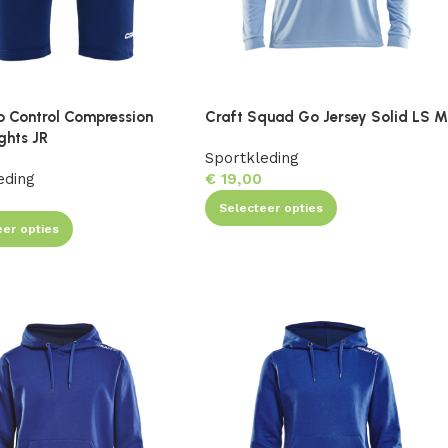
o Control Compression
Craft Squad Go Jersey Solid LS M
ghts JR
Sportkleding
eding
€
19,00
0
Selecteer opties
eer opties