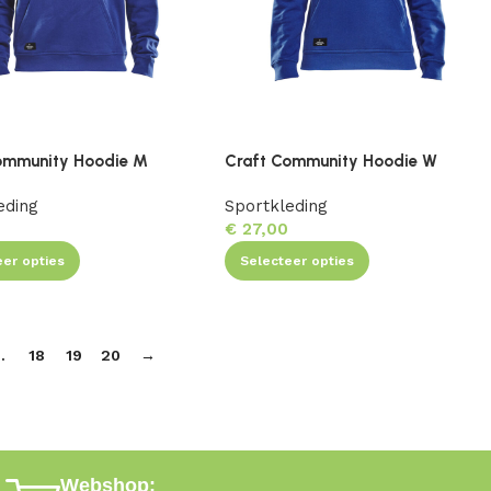
ommunity Hoodie M
Craft Community Hoodie W
eding
Sportkleding
€
27,00
eer opties
Selecteer opties
…
18
19
20
→
Webshop: