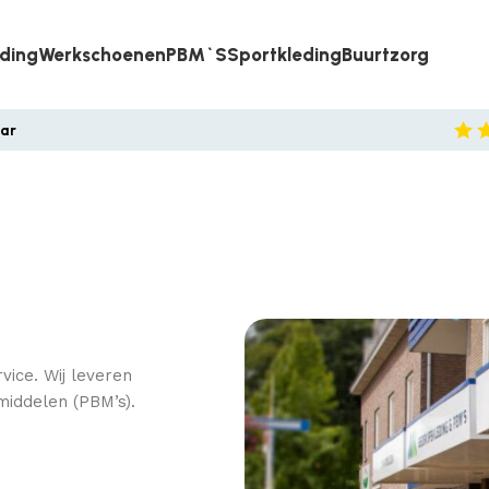
eding
Werkschoenen
PBM`s
Sportkleding
Buurtzorg
aar
vice. Wij leveren
middelen (PBM’s).