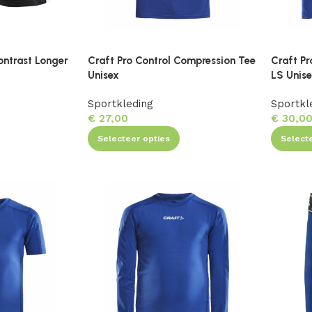
ontrast Longer
Craft Pro Control Compression Tee
Craft Pr
Unisex
LS Unis
Sportkleding
Sportkl
€
27,00
€
30,0
Selecteer opties
Select